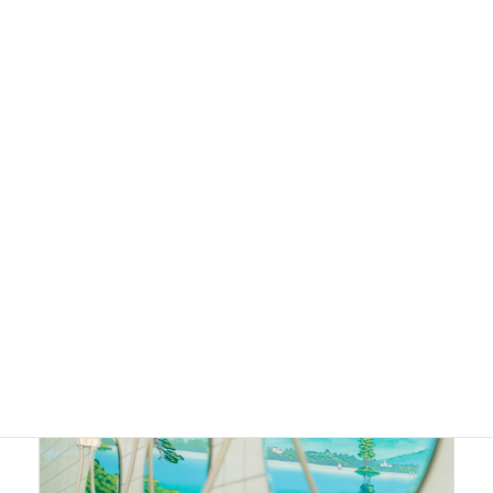
北岡神社の大祓式（茅の輪くぐり）
2021年6月30日
6月30日は、「夏越の大祓」。大好きな北岡神社に行ってきま
した。 清々しい気持ちになります。 残り半年、無病息災でお
過ごしくださいますように。
続きを読む
きほんの手引き