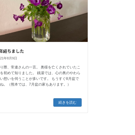
1年経ちました
021年8月9日
帰り際、常連さんの一言。 奥様を亡くされていたこ
とを初めて知りました。 銭湯では、心の奥のやわら
い想いを伺うことが多いです。 もうすぐ8月盆で
すね。（熊本では、7月盆の家もあります。）
続きを読む