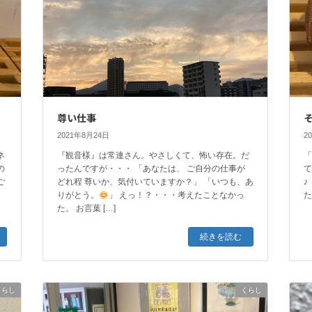
尊い仕事
2021年8月24日
2
ネ
『観音様』は常連さん。やさしくて、怖い存在。だ
「
の
ったんですが・・・ 「あなたは、 ご自分の仕事が
ご
どれ程 尊いか、気付いていますか？」 「いつも、あ
♪
りがとう。
」 えっ！？・・・考えたことなかっ
た。 お言葉 […]
続きを読む
くらし
くらし