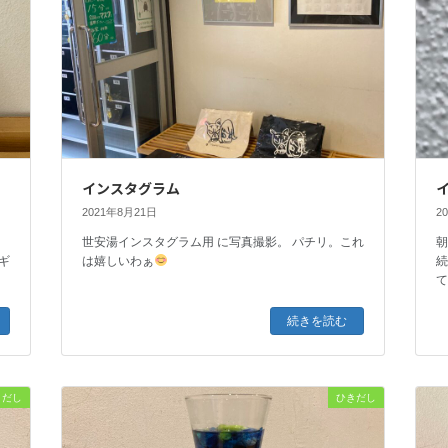
インスタグラム
2021年8月21日
2
世安湯インスタグラム用 に写真撮影。 パチリ。これ
朝
ギ
は嬉しいわぁ
。
て
続きを読む
きだし
ひきだし