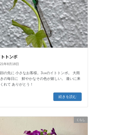
イトトンボ
021年8月18日
顔の先に 小さなお客様。3㎝のイトトンボ。 大雨
続きの毎日に 鮮やかなその色が嬉しい。 逢いに来
くれて ありがとう！
続きを読む
くらし