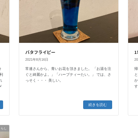
バタフライピー
2021年8月16日
2
分
常連さんから、青いお花を頂きました。 「お湯を注
利
ぐと綺麗かよ。」「ハーブティーたい。」 では、さ
れ
っそく・・・ 美しい。
か
メ
続きを読む
くらし