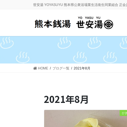
コ
ナ
世安湯 YOYASUYU 熊本県公衆浴場業生活衛生同業組合 正
ン
ビ
テ
ゲ
ン
ー
ツ
シ
に
ョ
移
ン
動
に
移
動
HOME
ブログ一覧
2021年8月
2021年8月
ひ