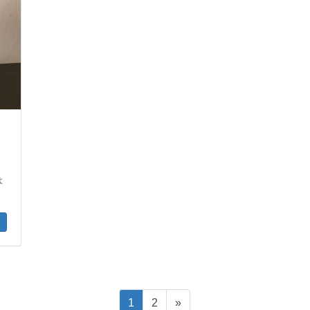
、
よ
ペ
ペ
1
2
»