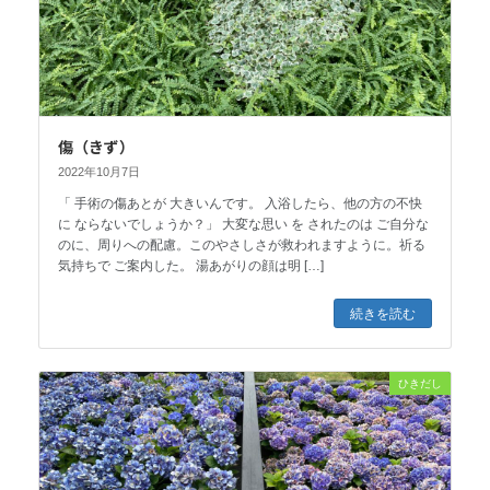
傷（きず）
2022年10月7日
「 手術の傷あとが 大きいんです。 入浴したら、他の方の不快
に ならないでしょうか？」 大変な思い を されたのは ご自分な
のに、周りへの配慮。このやさしさが救われますように。祈る
気持ちで ご案内した。 湯あがりの顔は明 […]
続きを読む
ひきだし