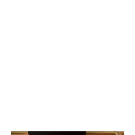
青高菜おむすび
2022年10月15日
阿蘇の新米。阿蘇の青高菜。ふんわり おむすび。 お米は、産
地のお水で炊くのが 一番おいしい。
続きを読む
くらし