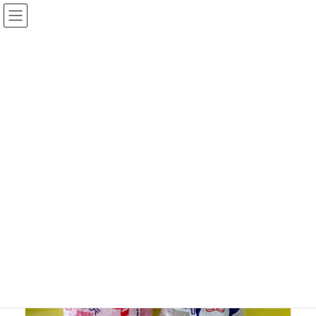
コ
ナ
ン
ビ
テ
ゲ
ン
ー
ブログ一覧
ツ
シ
に
ョ
移
ン
HOME
ブログ一覧
2023年7月
動
に
移
動
2023年7月
ひきだし