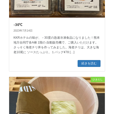
-30℃
2023年7月14日
KKRホテルの味が、－30度の急速冷凍食品になりました！熊本
地方合同庁舎A棟 1階の 自動販売機で、ご購入いただけます。
さっそく海老チリ丼を作ってみました。海老チリは、大きな海
老10尾に ソースたっぷり。１パック¥78 […]
続きを読む
ひきだし