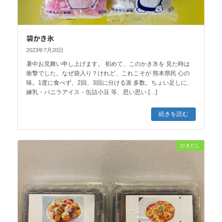
袋かき氷
2023年7月20日
暑中お見舞い申し上げます。 初めて、このかき氷を 見た時は
衝撃でした。なぜ袋入り？けれど、これこそが 熊本県民 心の
味。1度に食べず、2回、3回に分ける派 多数。ちょい足しに、
練乳・バニラアイス・缶詰小豆 等、思い思い […]
続きを読む
ひきだし