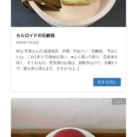
セルロイドの石鹸箱
2023年7月10日
粋な 常連さんの 銭湯道具。木桶・手ぬぐい・石鹸箱。 手ぬぐ
いは、これ1本で ①身体を洗い、➡よく濯いで絞り、②身体を
拭く、すぐれもの。世安湯のお湯は、超軟水なので、石鹸1つ
で、髪も体も洗えます。さすが わ […]
続きを読む
くらし