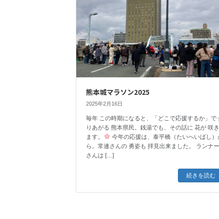
熊本城マラソン2025
2025年2月16日
毎年 この時期になると、「どこで応援するか」で 
りあがる 熊本県民。銭湯でも、その話に 花が 咲
ます。
今年の応援は、泰平橋（たいへいばし）
ら。常連さんの 勇姿も 拝見出来ました。 ランナ
さんは […]
続きを読む