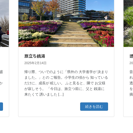
旅立ち銭湯
2025年2月14日
2
盛
帰り際、ついでのように「県外の 大学進学が 決まり
昔
き
ました。」との ご報告。小学生の頃から 知っている
か
だけに、成長が 眩しい。 ふと見ると、隣で お父様
透
ー
が寂しそう。 「今日は、旅立つ前に、父と 銭湯に
を
来たくて 誘いました […]
摘
続きを読む