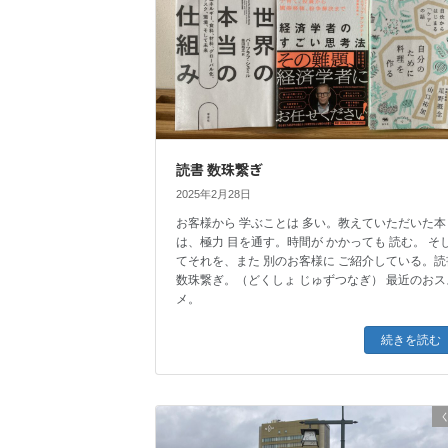
読書 数珠繋ぎ
2025年2月28日
お客様から 学ぶことは 多い。教えていただいた本
は、極力 目を通す。時間が かかっても 読む。 そ
てそれを、また 別のお客様に ご紹介している。読
数珠繋ぎ。（どくしょ じゅずつなぎ） 最近のおス
メ。
続きを読む