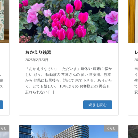
おかえり銭湯
2025年2月23日
2
「おかえりなさい」「ただいま」連休や 週末に 懐か
当
し
しい 顔々。 転勤族の 常連さんの 多い 世安湯。熊本
書
から 他県に転居後も、訪ねて 来て下さる。ありがた
生
ス
く、とても嬉しい。 10年ぶりの お客様との 再会も
て
忘れられない […]
安
続きを読む
くらし
くらし