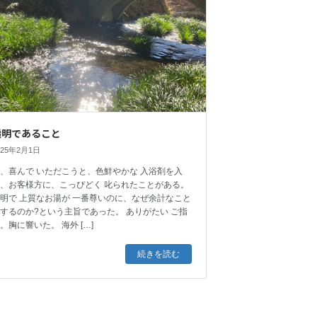
透明であること
025年2月1日
、喜んで いただこうと、色鮮やかな 入浴剤を入
れ、お客様方に、こっぴどく 叱られたことがある。
明で 上質なお湯が 一番尊いのに、なぜ余計なこと
するのか?という主旨であった。 ありがたい ご指
。胸に響いた。 海外 […]
続きを読む