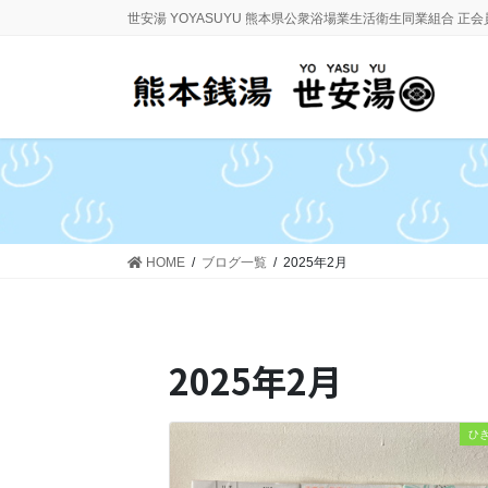
コ
ナ
世安湯 YOYASUYU 熊本県公衆浴場業生活衛生同業組合 正
ン
ビ
テ
ゲ
ン
ー
ツ
シ
に
ョ
移
ン
動
に
移
動
HOME
ブログ一覧
2025年2月
2025年2月
ひ