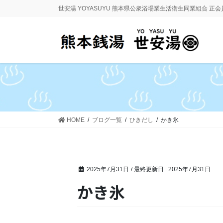
コ
ナ
世安湯 YOYASUYU 熊本県公衆浴場業生活衛生同業組合 正
ン
ビ
テ
ゲ
ン
ー
ツ
シ
に
ョ
移
ン
動
に
移
動
HOME
ブログ一覧
ひきだし
かき氷
2025年7月31日
/ 最終更新日 :
2025年7月31日
かき氷