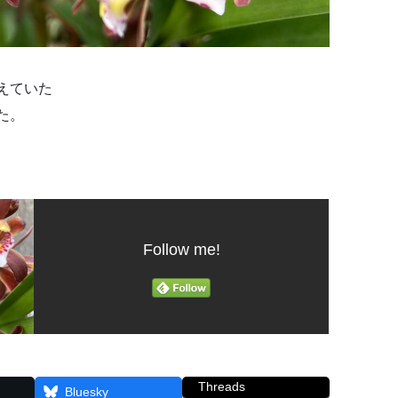
えていた
た。
Follow me!
Threads
Bluesky