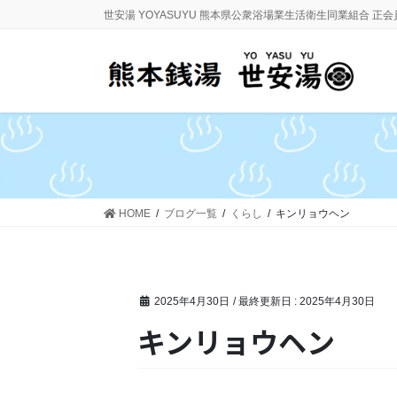
コ
ナ
世安湯 YOYASUYU 熊本県公衆浴場業生活衛生同業組合 正
ン
ビ
テ
ゲ
ン
ー
ツ
シ
に
ョ
移
ン
動
に
移
動
HOME
ブログ一覧
くらし
キンリョウヘン
2025年4月30日
/ 最終更新日 :
2025年4月30日
キンリョウヘン