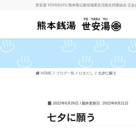
コ
ナ
世安湯 YOYASUYU 熊本県公衆浴場業生活衛生同業組合 正
ン
ビ
テ
ゲ
ン
ー
ツ
シ
に
ョ
移
ン
動
に
移
動
HOME
ブログ一覧
ひきだし
七夕に願う
2022年6月26日
/ 最終更新日 :
2022年8月21日
七夕に願う