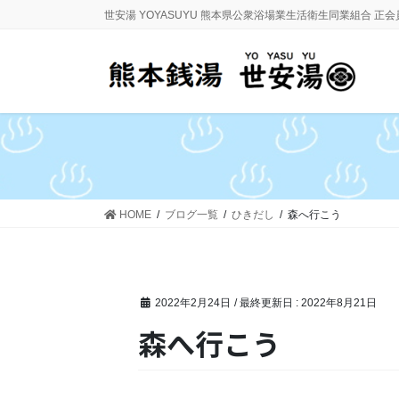
コ
ナ
世安湯 YOYASUYU 熊本県公衆浴場業生活衛生同業組合 正
ン
ビ
テ
ゲ
ン
ー
ツ
シ
に
ョ
移
ン
動
に
移
動
HOME
ブログ一覧
ひきだし
森へ行こう
2022年2月24日
/ 最終更新日 :
2022年8月21日
森へ行こう