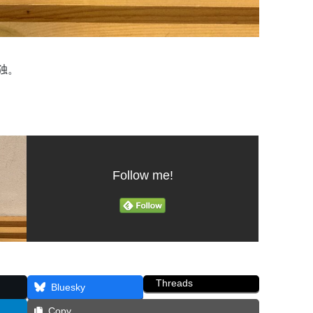
独。
Follow me!
Threads
Bluesky
Copy