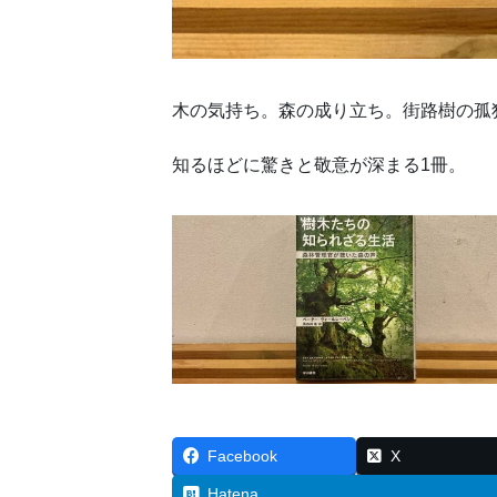
木の気持ち。森の成り立ち。街路樹の孤
知るほどに驚きと敬意が深まる1冊。
Facebook
X
Hatena