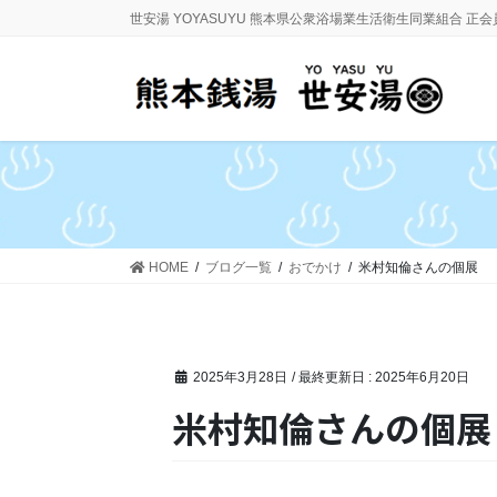
コ
ナ
世安湯 YOYASUYU 熊本県公衆浴場業生活衛生同業組合 正
ン
ビ
テ
ゲ
ン
ー
ツ
シ
に
ョ
移
ン
動
に
移
動
HOME
ブログ一覧
おでかけ
米村知倫さんの個展
2025年3月28日
/ 最終更新日 :
2025年6月20日
米村知倫さんの個展